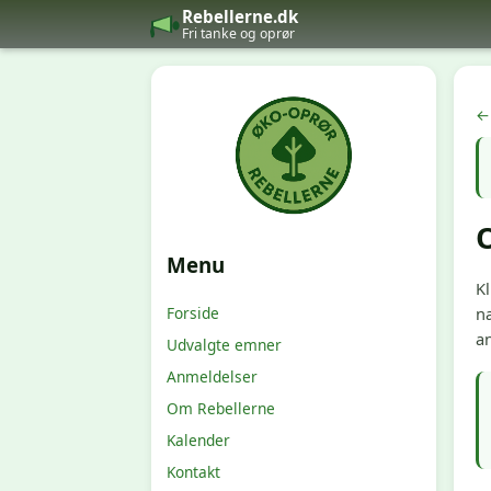
Rebellerne.dk
Fri tanke og oprør
← 
O
Menu
Kl
Forside
næ
an
Udvalgte emner
Anmeldelser
Om Rebellerne
Kalender
Kontakt