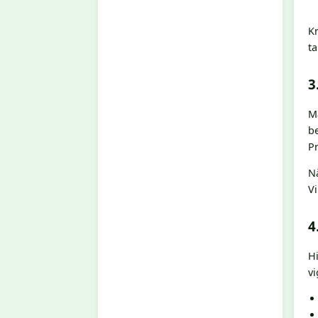
Kr
ta
3
M
be
Pr
Nå
V
4
Hi
vi