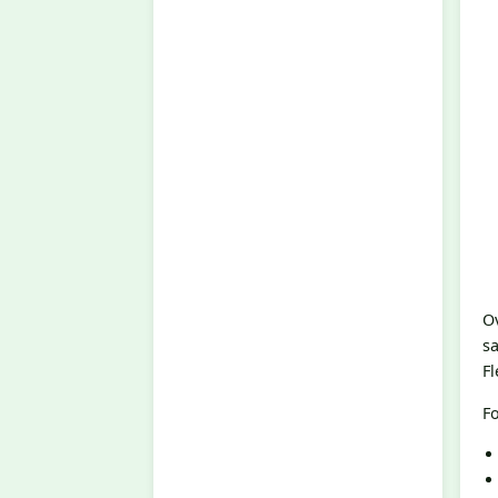
O
s
Fl
F