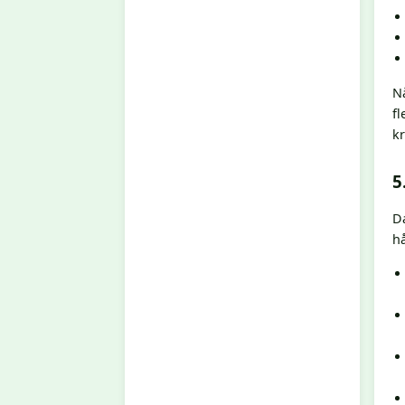
N
fl
kr
5
D
h