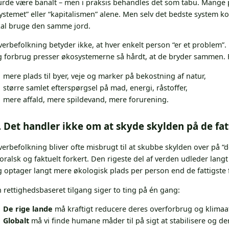
urde være banalt – men i praksis behandles det som tabu. Mange p
ystemet” eller “kapitalismen” alene. Men selv det bedste system koll
kal bruge den samme jord.
erbefolkning betyder ikke, at hver enkelt person “er et problem”.
g forbrug presser økosystemerne så hårdt, at de bryder sammen. 
mere plads til byer, veje og marker på bekostning af natur,
større samlet efterspørgsel på mad, energi, råstoffer,
mere affald, mere spildevand, mere forurening.
. Det handler ikke om at skyde skylden på de fat
erbefolkning bliver ofte misbrugt til at skubbe skylden over på “d
ralsk og faktuelt forkert. Den rigeste del af verden udleder langt
 optager langt mere økologisk plads per person end de fattigste f
 rettighedsbaseret tilgang siger to ting på én gang:
De rige lande
må kraftigt reducere deres overforbrug og klimaa
Globalt
må vi finde humane måder til på sigt at stabilisere og d