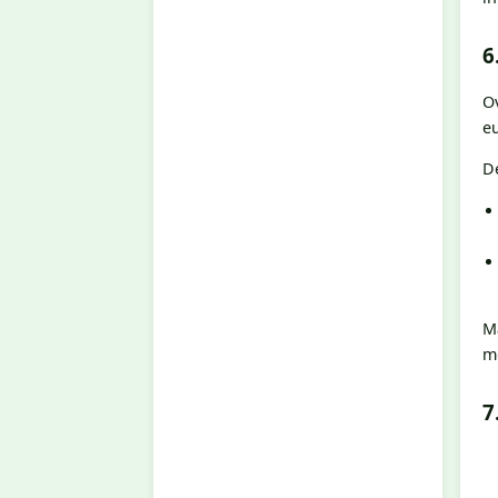
6
Ov
eu
De
M
me
7