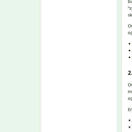
b
“s
s
Ov
o
2
Ov
mo
og
En