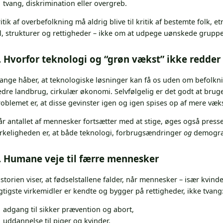
tvang, diskrimination eller overgreb.
itik af overbefolkning må aldrig blive til kritik af bestemte folk, et
l, strukturer og rettigheder – ikke om at udpege uønskede gruppe
. Hvorfor teknologi og “grøn vækst” ikke redder
ange håber, at teknologiske løsninger kan få os uden om befolkni
dre landbrug, cirkulær økonomi. Selvfølgelig er det godt at brug
oblemet er, at disse gevinster igen og igen spises op af mere vækst
r antallet af mennesker fortsætter med at stige, øges også presse
irkeligheden er, at både teknologi, forbrugsændringer
og
demografi
. Humane veje til færre mennesker
storien viser, at fødselstallene falder, når mennesker – især kvinde
gtigste virkemidler er kendte og bygger på rettigheder, ikke tvang
adgang til sikker prævention og abort,
uddannelse til piger og kvinder,