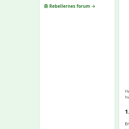
🦋 Rebellernes forum →
Fl
hv
1
E