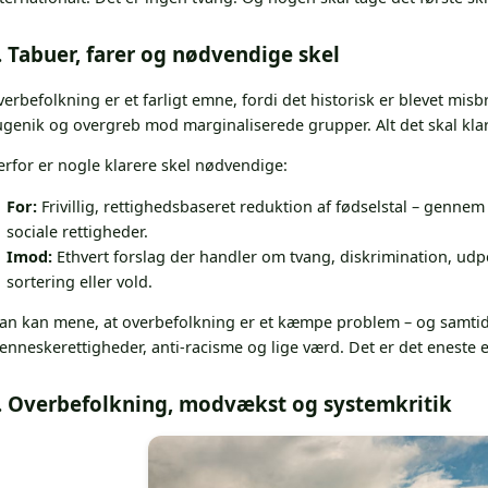
. Tabuer, farer og nødvendige skel
erbefolkning er et farligt emne, fordi det historisk er blevet misbrug
genik og overgreb mod marginaliserede grupper. Alt det skal klart
rfor er nogle klarere skel nødvendige:
For:
Frivillig, rettighedsbaseret reduktion af fødselstal – gennem
sociale rettigheder.
Imod:
Ethvert forslag der handler om tvang, diskrimination, udp
sortering eller vold.
an kan mene, at overbefolkning er et kæmpe problem – og samtidi
nneskerettigheder, anti-racisme og lige værd. Det er det eneste 
. Overbefolkning, modvækst og systemkritik