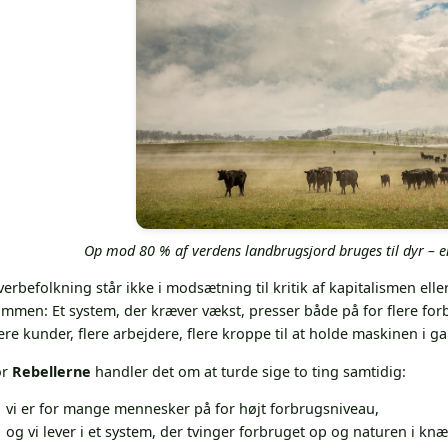
Op mod 80 % af verdens landbrugsjord bruges til dyr – ente
verbefolkning står ikke i modsætning til kritik af kapitalismen 
ammen: Et system, der kræver vækst, presser både på for flere fo
ere kunder, flere arbejdere, flere kroppe til at holde maskinen i g
or
Rebellerne
handler det om at turde sige to ting samtidig:
vi er for mange mennesker på for højt forbrugsniveau,
og vi lever i et system, der tvinger forbruget op og naturen i knæ