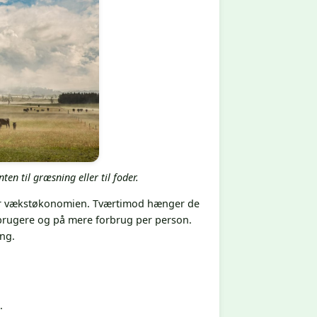
n til græsning eller til foder.
eller vækstøkonomien. Tværtimod hænger de
rbrugere og på mere forbrug per person.
ang.
.