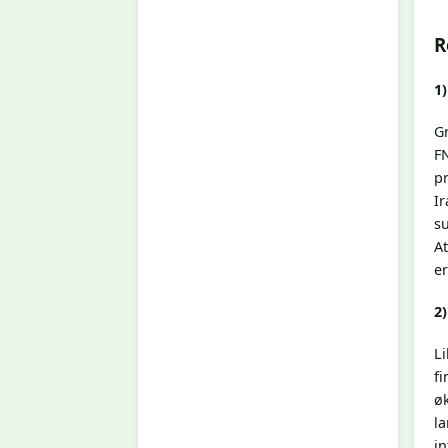
R
1
Gr
FN
pr
Ir
su
At
e
2)
Li
fi
øk
la
in