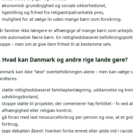
økonomisk grundtryghed og sociale sikkerhedsnet,
ligestilling og frihed fra religiøst/patriarkalsk pres,
mulighed for at vælge liv uden mange børn som forsikring.
år familier ikke længere er afhængige af mange børn som arbejdsk
este automatisk færre børn. En rettighedsbaseret befolkningspoliti
oppe – men om at give dem frihed til at bestemme selv.
. Hvad kan Danmark og andre rige lande gøre?
anmark kan ikke “løse” overbefolkningen alene – men kan vælge 
åndteres:
støtte rettighedsbaseret familieplanlægning, uddannelse og kvi
udviklingsbistand,
stoppe støtte til projekter, der cementerer høj fertilitet – fx ved
afhængighed eller religiøs kontrol,
gå foran med lavt ressourceforbrug per person og vise, at et godt
forbrug,
tage debatten åbent: hverken fortie emnet eller glide ind i racisti