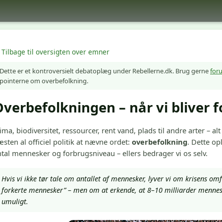
Tilbage til oversigten over emner
Dette er et kontroversielt debatoplæg under Rebellerne.dk. Brug gerne
for
pointerne om overbefolkning.
verbefolkningen – når vi bliver 
ima, biodiversitet, ressourcer, rent vand, plads til andre arter – alt
sten al officiel politik at nævne ordet:
overbefolkning
. Dette op
tal mennesker og forbrugsniveau – ellers bedrager vi os selv.
Hvis vi ikke tør tale om antallet af mennesker, lyver vi om krisens o
forkerte mennesker” – men om at erkende, at 8–10 milliarder menneske
umuligt.