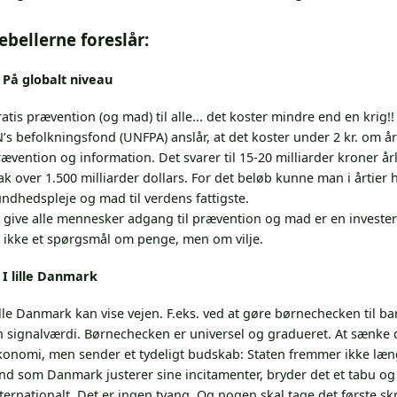
ebellerne foreslår:
) På globalt niveau
atis prævention (og mad) til alle... det koster mindre end en krig!!
’s befolkningsfond (UNFPA) anslår, at det koster under 2 kr. om år
ævention og information. Det svarer til 15-20 milliarder kroner år
ak over 1.500 milliarder dollars. For det beløb kunne man i årtier 
ndhedspleje og mad til verdens fattigste.
 give alle mennesker adgang til prævention og mad er en investeri
r ikke et spørgsmål om penge, men om vilje.
 I lille Danmark
lle Danmark kan vise vejen. F.eks. ved at gøre børnechecken til b
n signalværdi. Børnechecken er universel og gradueret. At sænke 
onomi, men sender et tydeligt budskab: Staten fremmer ikke længer
nd som Danmark justerer sine incitamenter, bryder det et tabu og
ternationalt. Det er ingen tvang. Og nogen skal tage det første skr