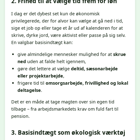
2. Frihed til at vælge tid frem for løn
I dag er det dybest set kun de økonomisk
privilegerede, der for alvor kan vælge at gå ned i tid,
sige et job op eller tage et år ud af kalenderen for at
skrive, dyrke jord, være aktivist eller passe på sig selv.
En valgbar basisindtægt kan:
give almindelige mennesker mulighed for at
skrue
ned
uden at falde helt igennem,
gøre det lettere at vælge
deltid, sæsonarbejde
eller projektarbejde
,
frigøre tid til
omsorgsarbejde, frivillighed og lokal
deltagelse
.
Det er en måde at tage magten over sin egen tid
tilbage – fra arbejdsmarkedets krav om fuld fart til
pension.
3. Basisindtægt som økologisk værktøj