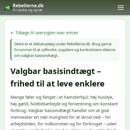
Rebellerne.dk
Fri tanke og oprør
← Tilbage til oversigten over emner
Dette er et debatoplæg under Rebellerne.dk. Brug gerne
forummet
til at udfordre, supplere og konkretisere idéerne
om valgbar basisindtægt.
Valgbar basisindtægt –
frihed til at leve enklere
Mange føler sig fanget i et hamsterhjul: høj husleje,
høj gæld, fuldtidsarbejde og forventning om konstant
forbrug. Valgbar basisindtægt handler om at give
mennesker en reel mulighed for at skrue ned – for
arbejdstiden, for indkomsten og for forbruget – uden