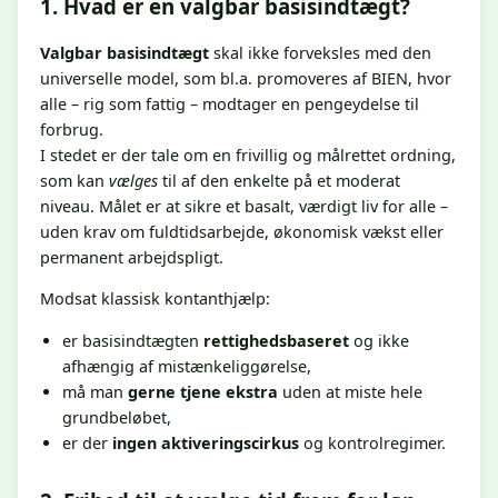
1. Hvad er en valgbar basisindtægt?
Valgbar basisindtægt
skal ikke forveksles med den
universelle model, som bl.a. promoveres af BIEN, hvor
alle – rig som fattig – modtager en pengeydelse til
forbrug.
I stedet er der tale om en frivillig og målrettet ordning,
som kan
vælges
til af den enkelte på et moderat
niveau. Målet er at sikre et basalt, værdigt liv for alle –
uden krav om fuldtidsarbejde, økonomisk vækst eller
permanent arbejdspligt.
Modsat klassisk kontanthjælp:
er basisindtægten
rettighedsbaseret
og ikke
afhængig af mistænkeliggørelse,
må man
gerne tjene ekstra
uden at miste hele
grundbeløbet,
er der
ingen aktiveringscirkus
og kontrolregimer.